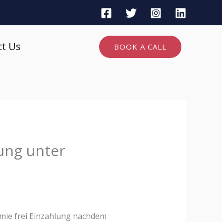
ct Us
BOOK A CALL
lung unter
mie frei Einzahlung nachdem