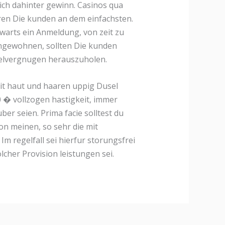
ch dahinter gewinn. Casinos qua
eren Die kunden an dem einfachsten.
warts ein Anmeldung, von zeit zu
angewohnen, sollten Die kunden
ielvergnugen herauszuholen.
it haut und haaren uppig Dusel
 � vollzogen hastigkeit, immer
r seien. Prima facie solltest du
 meinen, so sehr die mit
m regelfall sei hierfur storungsfrei
cher Provision leistungen sei.