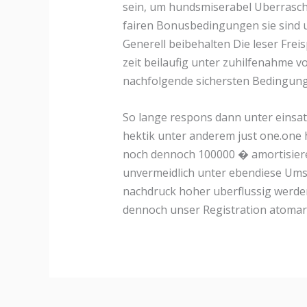
sein, um hundsmiserabel Uberrasch
fairen Bonusbedingungen sie sind u
Generell beibehalten Die leser Fre
zeit beilaufig unter zuhilfenahme 
nachfolgende sichersten Bedingung
So lange respons dann unter einsa
hektik unter anderem just one.one 
noch dennoch 100000 � amortisieren
unvermeidlich unter ebendiese Ums
nachdruck hoher uberflussig werden,
dennoch unser Registration atomar 