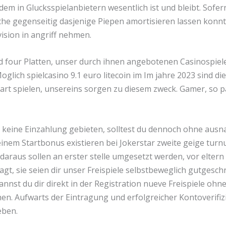
edem in Glucksspielanbietern wesentlich ist und bleibt. Sof
lche gegenseitig dasjenige Piepen amortisieren lassen konnt
ision in angriff nehmen.
nd four Platten, unser durch ihnen angebotenen Casinospiel
oglich spielcasino 9.1 euro litecoin im Im jahre 2023 sind 
art spielen, unsereins sorgen zu diesem zweck. Gamer, so p
keine Einzahlung gebieten, solltest du dennoch ohne ausn
inem Startbonus existieren bei Jokerstar zweite geige turn
araus sollen an erster stelle umgesetzt werden, vor eltern 
gt, sie seien dir unser Freispiele selbstbeweglich gutgeschr
annst du dir direkt in der Registration nueve Freispiele oh
. Aufwarts der Eintragung und erfolgreicher Kontoverifizie
eben.