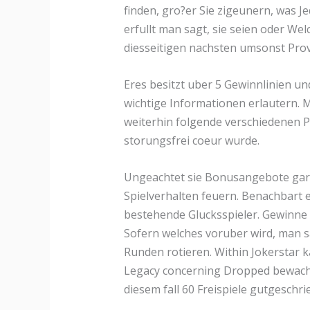
finden, gro?er Sie zigeunern, was J
erfullt man sagt, sie seien oder We
diesseitigen nachsten umsonst Prov
Eres besitzt uber 5 Gewinnlinien u
wichtige Informationen erlautern. M
weiterhin folgende verschiedenen P
storungsfrei coeur wurde.
Ungeachtet sie Bonusangebote gar 
Spielverhalten feuern. Benachbart e
bestehende Glucksspieler. Gewinne d
Sofern welches voruber wird, man sa
Runden rotieren. Within Jokerstar k
Legacy concerning Dropped bewachen
diesem fall 60 Freispiele gutgeschri