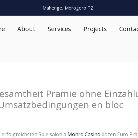
Mahenge, Morogoro TZ .
me
About
Services
Projects
Conta
e gesamtheit Pramie ohne Einzah
 Umsatzbedingungen en bloc
erfolgreichsten Spielsalon a
Monro Casino
dozen Euro Pra