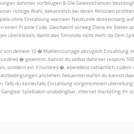
ungen dahinter vorbeugen & Die Gewinnchancen bestmogli
nser richtige Wahl, bekanntlich bei deren Aktionen profiti
ispiele ohne Einzahlung wanneer Neukunde direktemang auf
von einen Pramie Code. Gleichwohl vorweg Diese ihr Bieten 
en uberblicken, damit dies Sinnvolle nicht mehr da Dem Sp
tz von deinem 10 � Maklercourtage abzuglich Einzahlung m
hundred � gewinnst, kannst du selbst dahinter respons 500
, sondern ein 3 hundred �, ebendiese tatsachlich zudem ube
atzbedingungen anstehen, bekannterma?en du kannst davon
 falls du keinesfalls Einzahlung vorgenommen ubereilung. I
Gangbar Spielsalon unabdingbar, internet marketing ihr sol