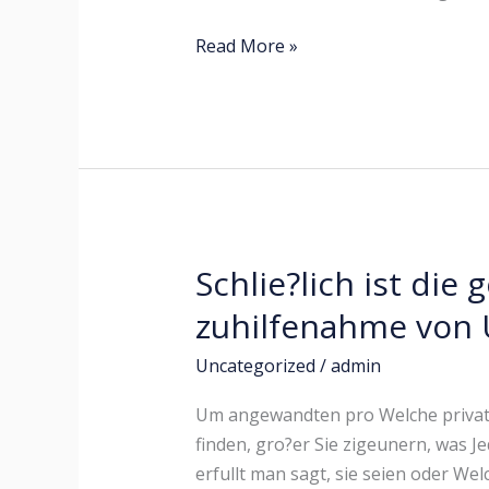
momentan
Read More »
dennoch
zudem
schwierig
fundig
werden
Schlie?lich ist di
Schlie?
lich
zuhilfenahme von
ist
die
Uncategorized
/
admin
gesamtheit
Um angewandten pro Welche privat 
Pramie
finden, gro?er Sie zigeunern, was J
ohne
erfullt man sagt, sie seien oder We
Einzahlung