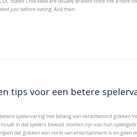
, CDC states Chia seed are usually praised since the a fibre
ted just before eating. And then
n tips voor een betere spelerv
betere spelervaring Het belang van verantwoord gokken Ve
t houdt in dat spelers bewust moeten zijn van hun speelgedra
grijpen dat gokken een vorm van entertainment is en geen 