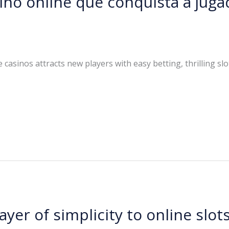
asino online que conquista a jug
e casinos attracts new players with easy betting, thrilling s
ayer of simplicity to online slot