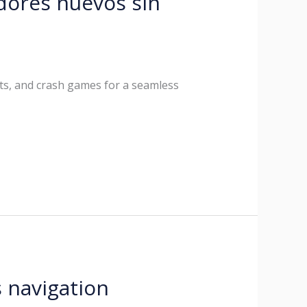
adores nuevos sin
lots, and crash games for a seamless
s navigation