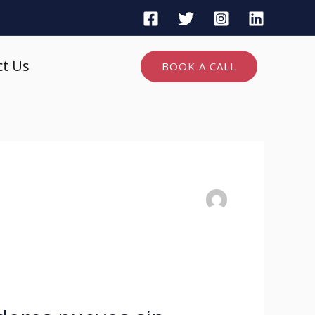
ct Us
BOOK A CALL