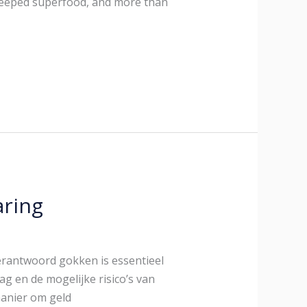
-steeped superfood, and more than
aring
rantwoord gokken is essentieel
g en de mogelijke risico’s van
manier om geld