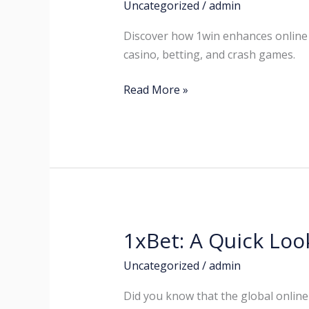
Uncategorized
/
admin
a
fresh
Discover how 1win enhances online s
layer
casino, betting, and crash games.
of
simplicity
Read More »
to
online
slots
navigation
1xBet: A Quick Loo
1xBet:
A
Uncategorized
/
admin
Quick
Look
Did you know that the global online