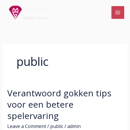
Skip
to
content
public
Verantwoord gokken tips
Verantwoord
gokken
voor een betere
tips
spelervaring
voor
een
Leave a Comment
/
public
/
admin