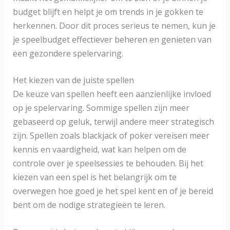
budget blijft en helpt je om trends in je gokken te
herkennen. Door dit proces serieus te nemen, kun je
je speelbudget effectiever beheren en genieten van
een gezondere spelervaring.
Het kiezen van de juiste spellen
De keuze van spellen heeft een aanzienlijke invloed
op je spelervaring. Sommige spellen zijn meer
gebaseerd op geluk, terwijl andere meer strategisch
zijn. Spellen zoals blackjack of poker vereisen meer
kennis en vaardigheid, wat kan helpen om de
controle over je speelsessies te behouden. Bij het
kiezen van een spel is het belangrijk om te
overwegen hoe goed je het spel kent en of je bereid
bent om de nodige strategieën te leren.