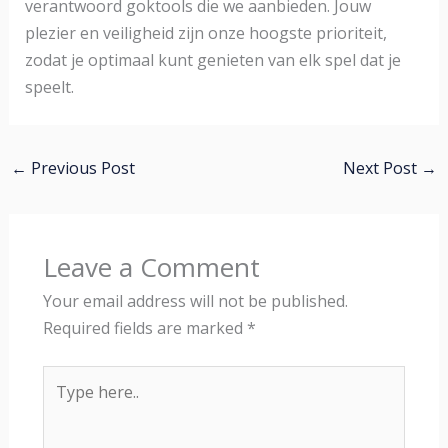
verantwoord goktools die we aanbieden. Jouw
plezier en veiligheid zijn onze hoogste prioriteit,
zodat je optimaal kunt genieten van elk spel dat je
speelt.
←
Previous Post
Next Post
→
Leave a Comment
Your email address will not be published.
Required fields are marked
*
Type
here..