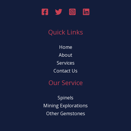
Quick Links
Home
About
Services
Contact Us
Our Service
Spinels
Mining Explorations
Other Gemstones