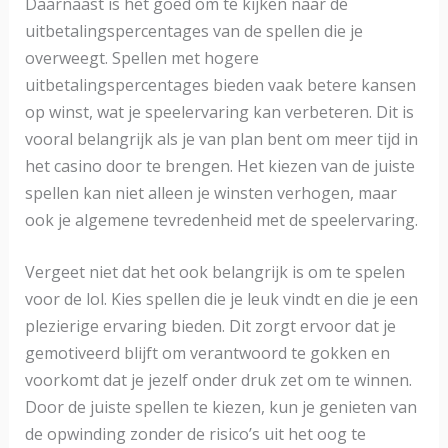
Daarnaast is het goed om te kijken naar de
uitbetalingspercentages van de spellen die je
overweegt. Spellen met hogere
uitbetalingspercentages bieden vaak betere kansen
op winst, wat je speelervaring kan verbeteren. Dit is
vooral belangrijk als je van plan bent om meer tijd in
het casino door te brengen. Het kiezen van de juiste
spellen kan niet alleen je winsten verhogen, maar
ook je algemene tevredenheid met de speelervaring.
Vergeet niet dat het ook belangrijk is om te spelen
voor de lol. Kies spellen die je leuk vindt en die je een
plezierige ervaring bieden. Dit zorgt ervoor dat je
gemotiveerd blijft om verantwoord te gokken en
voorkomt dat je jezelf onder druk zet om te winnen.
Door de juiste spellen te kiezen, kun je genieten van
de opwinding zonder de risico’s uit het oog te