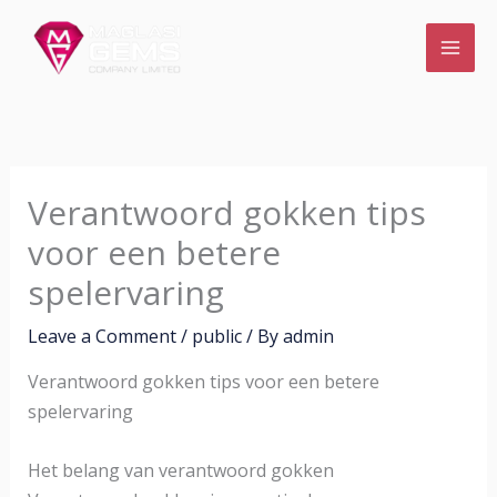
Skip
to
content
Verantwoord gokken tips
voor een betere
spelervaring
Leave a Comment
/
public
/ By
admin
Verantwoord gokken tips voor een betere
spelervaring
Het belang van verantwoord gokken